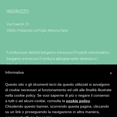
INDIRIZZO
Via Civerchi, 21
25036 | Palazzolo sull’Oglio, Brescia Italia
Forniture per dentisti bergamo e brescia
|
Prodotti odontoiatrici
bergamo e brescia
|
Fornitura abbigliamento dentistico
|
Abbigliamento professionale per dentisti
|
Abbigliamento
professionale farmacia
|
Abbigliamento professionale estetica
|
Informativa
x
Attrezzature e prodotti per dentisti
|
Tecno gaz attrezzature per
dentisti
|
Poltrona odontoiatrica kiri
|
Apparecchio per
Questo sito o gli strumenti terzi da questo utilizzati si avvalgono
di cookie necessari al funzionamento ed utili alle finalità illustrate
sedazione cosciente masterflux
|
Defibrillatore primo soccorso
nella cookie policy. Se vuoi saperne di più o negare il consenso
a tutti o ad alcuni cookie, consulta la
cookie policy
.
Chiudendo questo banner, scorrendo questa pagina, cliccando
su un link o proseguendo la navigazione in altra maniera,