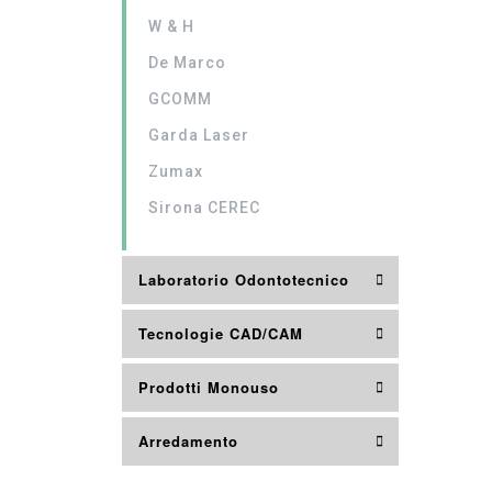
W & H
De Marco
GCOMM
Garda Laser
Zumax
Sirona CEREC
Laboratorio Odontotecnico
Tecnologie CAD/CAM
Prodotti Monouso
Arredamento