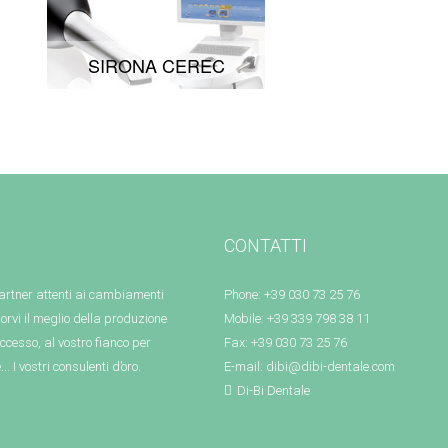
SIRONA CEREC
CONTATTI
artner attenti ai cambiamenti
Phone: +39 030 73 25 76
orvi il meglio della produzione
Mobile: +39 339 798 38 11
cesso, al vostro fianco per
Fax: +39 030 73 25 76
. I vostri consulenti d’oro.
E-mail:
dibi@dibi-dentale.com
Di-Bi Dentale