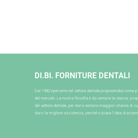
DI.BI. FORNITURE DENTALI
Dal 1982 operiamo nel settore dentale proponendoci come p
del mercato. La nostra filosofia è da sempre la stessa: prop
del settore dentale, per darvi sempre maggiori chance di suc
darvi la migliore assistenza, perché ci piace l'idea di essere..