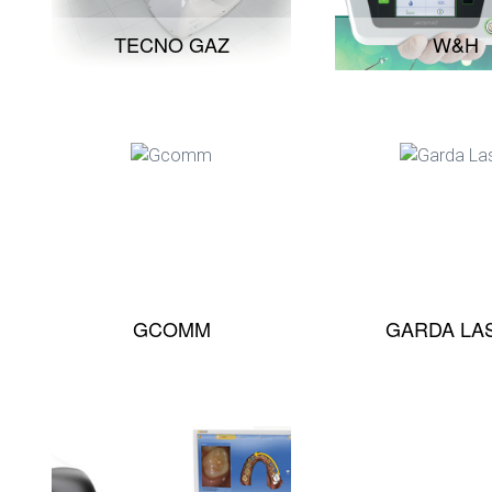
TECNO GAZ
W&H
GCOMM
GARDA LA