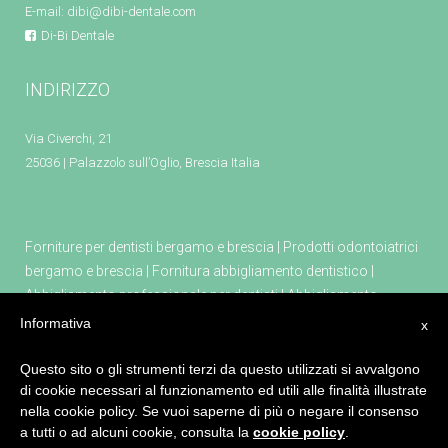
E-mail:
dibi@dibi-dentale.com
Di-Bi Dentale
INDIRIZZO
Via Civerchi, 21
25036 | Palazzolo sull’Oglio, Brescia Italia
Forniture per dentisti bergamo e brescia
|
Prodotti odontoiatrici
bergamo e brescia
|
Fornitura abbigliamento dentistico
|
Abbigliamento professionale per dentisti
|
Abbigliamento
professionale farmacia
|
Abbigliamento professionale estetica
|
Informativa
x
Attrezzature e prodotti per dentisti
|
Tecno gaz attrezzature per
dentisti
|
Poltrona odontoiatrica kiri
|
Apparecchio per
Questo sito o gli strumenti terzi da questo utilizzati si avvalgono
di cookie necessari al funzionamento ed utili alle finalità illustrate
sedazione cosciente masterflux
|
Defibrillatore primo soccorso
nella cookie policy. Se vuoi saperne di più o negare il consenso
a tutti o ad alcuni cookie, consulta la
cookie policy
.