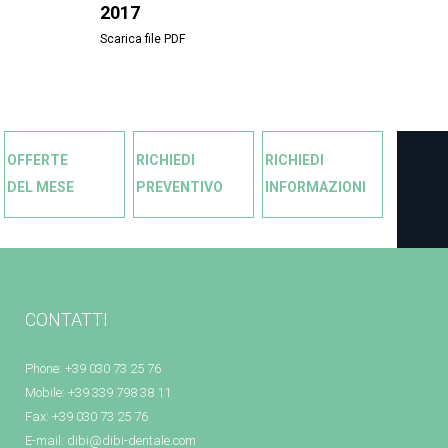
2017
Scarica file PDF
OFFERTE
RICHIEDI
RICHIEDI
DEL MESE
PREVENTIVO
INFORMAZIONI
CONTATTI
Phone: +39 030 73 25 76
Mobile: +39 339 798 38 11
Fax: +39 030 73 25 76
E-mail:
dibi@dibi-dentale.com